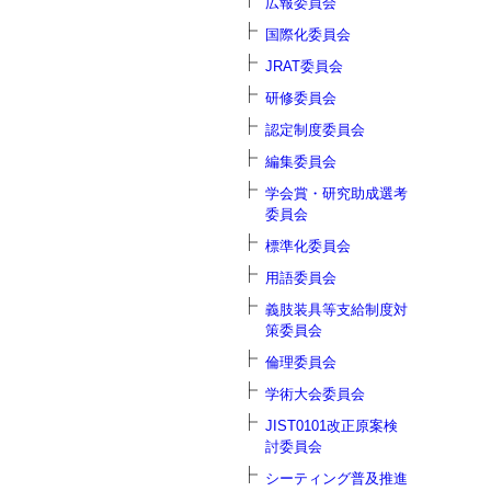
広報委員会
国際化委員会
JRAT委員会
研修委員会
認定制度委員会
編集委員会
学会賞・研究助成選考
委員会
標準化委員会
用語委員会
義肢装具等支給制度対
策委員会
倫理委員会
学術大会委員会
JIST0101改正原案検
討委員会
シーティング普及推進