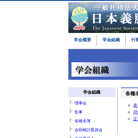
学会概要
学会組織
行
学会組織
各種
理事会
名
功
監事
正
各種名簿
会則検討委員会